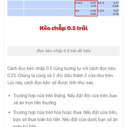
Đọc kèo chấp 0.5 trái dễ hiểu
Cách đọc kèo chấp 0.5 cũng tương tự với cách đọc kèo
0.25. Chúng ta cũng sẽ 2 đội đấu thành 2 cửa như trên.
Lúc này, cách đọc kèo sẽ được tính như sau:
Trường hợp cửa trên thắng: Nếu đặt đội cửa trên, bạn
sẽ ăn trọn tiền thưởng
Trường hợp cửa trên hòa hoặc thua: Nếu đặt cửa trên,
bạn sẽ thua toàn bộ tiền. Nếu đặt cửa dưới, bạn sẽ ăn
toàn bộ tiền