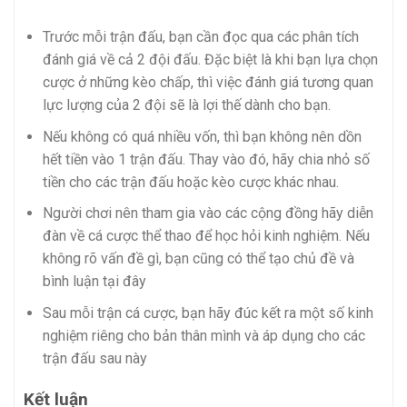
Trước mỗi trận đấu, bạn cần đọc qua các phân tích
đánh giá về cả 2 đội đấu. Đặc biệt là khi bạn lựa chọn
cược ở những kèo chấp, thì việc đánh giá tương quan
lực lượng của 2 đội sẽ là lợi thế dành cho bạn.
Nếu không có quá nhiều vốn, thì bạn không nên dồn
hết tiền vào 1 trận đấu. Thay vào đó, hãy chia nhỏ số
tiền cho các trận đấu hoặc kèo cược khác nhau.
Người chơi nên tham gia vào các cộng đồng hãy diễn
đàn về cá cược thể thao để học hỏi kinh nghiệm. Nếu
không rõ vấn đề gì, bạn cũng có thể tạo chủ đề và
bình luận tại đây
Sau mỗi trận cá cược, bạn hãy đúc kết ra một số kinh
nghiệm riêng cho bản thân mình và áp dụng cho các
trận đấu sau này
Kết luận