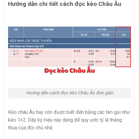
Hướng dẫn chi tiết cách đọc kèo Châu Âu
Hướng dẫn cách đọc kèo Châu Âu đơn giản
Kèo châu Âu hay còn được biết đến bằng các tên gọi như
kèo 1×2. Dãy ký hiệu này dùng để quy ước tỷ lệ thắng
thua của đội chủ nhà: