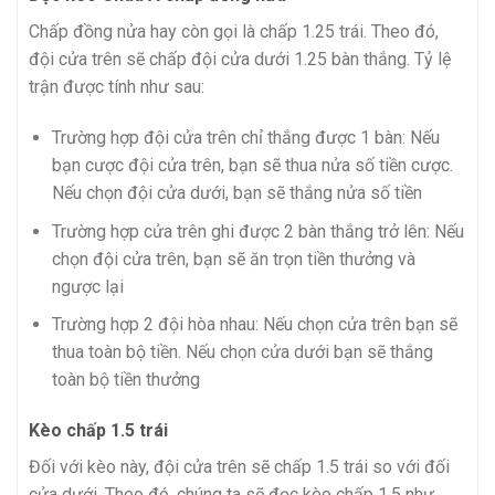
Chấp đồng nửa hay còn gọi là chấp 1.25 trái. Theo đó,
đội cửa trên sẽ chấp đội cửa dưới 1.25 bàn thắng. Tỷ lệ
trận được tính như sau:
Trường hợp đội cửa trên chỉ thắng được 1 bàn: Nếu
bạn cược đội cửa trên, bạn sẽ thua nửa số tiền cược.
Nếu chọn đội cửa dưới, bạn sẽ thắng nửa số tiền
Trường hợp cửa trên ghi được 2 bàn thắng trở lên: Nếu
chọn đội cửa trên, bạn sẽ ăn trọn tiền thưởng và
ngược lại
Trường hợp 2 đội hòa nhau: Nếu chọn cửa trên bạn sẽ
thua toàn bộ tiền. Nếu chọn cửa dưới bạn sẽ thắng
toàn bộ tiền thưởng
Kèo chấp 1.5 trái
Đối với kèo này, đội cửa trên sẽ chấp 1.5 trái so với đối
cửa dưới. Theo đó, chúng ta sẽ đọc kèo chấp 1.5 như