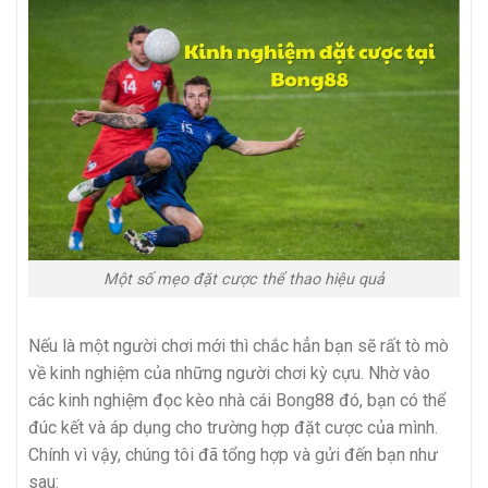
Một số mẹo đặt cược thể thao hiệu quả
Nếu là một người chơi mới thì chắc hẳn bạn sẽ rất tò mò
về kinh nghiệm của những người chơi kỳ cựu. Nhờ vào
các kinh nghiệm đọc kèo nhà cái Bong88 đó, bạn có thể
đúc kết và áp dụng cho trường hợp đặt cược của mình.
Chính vì vậy, chúng tôi đã tổng hợp và gửi đến bạn như
sau: