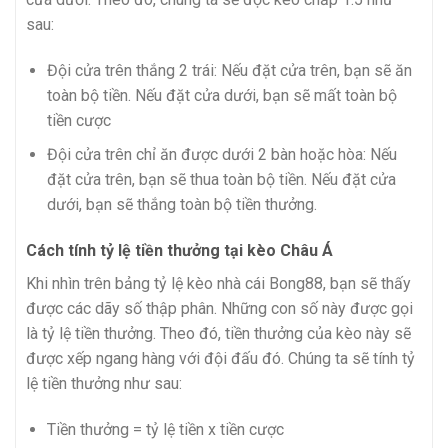
sau:
Đội cửa trên thắng 2 trái: Nếu đặt cửa trên, bạn sẽ ăn
toàn bộ tiền. Nếu đặt cửa dưới, bạn sẽ mất toàn bộ
tiền cược
Đội cửa trên chỉ ăn được dưới 2 bàn hoặc hòa: Nếu
đặt cửa trên, bạn sẽ thua toàn bộ tiền. Nếu đặt cửa
dưới, bạn sẽ thắng toàn bộ tiền thưởng.
Cách tính tỷ lệ tiền thưởng tại kèo Châu Á
Khi nhìn trên bảng tỷ lệ kèo nhà cái Bong88, bạn sẽ thấy
được các dãy số thập phân. Những con số này được gọi
là tỷ lệ tiền thưởng. Theo đó, tiền thưởng của kèo này sẽ
được xếp ngang hàng với đội đấu đó. Chúng ta sẽ tính tỷ
lệ tiền thưởng như sau:
Tiền thưởng = tỷ lệ tiền x tiền cược