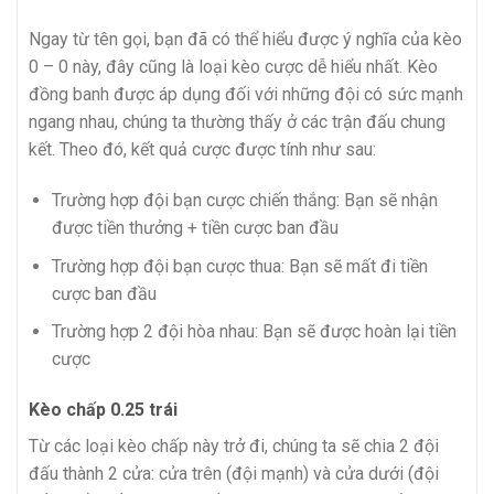
Ngay từ tên gọi, bạn đã có thể hiểu được ý nghĩa của kèo
0 – 0 này, đây cũng là loại kèo cược dễ hiểu nhất. Kèo
đồng banh được áp dụng đối với những đội có sức mạnh
ngang nhau, chúng ta thường thấy ở các trận đấu chung
kết. Theo đó, kết quả cược được tính như sau:
Trường hợp đội bạn cược chiến thắng: Bạn sẽ nhận
được tiền thưởng + tiền cược ban đầu
Trường hợp đội bạn cược thua: Bạn sẽ mất đi tiền
cược ban đầu
Trường hợp 2 đội hòa nhau: Bạn sẽ được hoàn lại tiền
cược
Kèo chấp 0.25 trái
Từ các loại kèo chấp này trở đi, chúng ta sẽ chia 2 đội
đấu thành 2 cửa: cửa trên (đội mạnh) và cửa dưới (đội