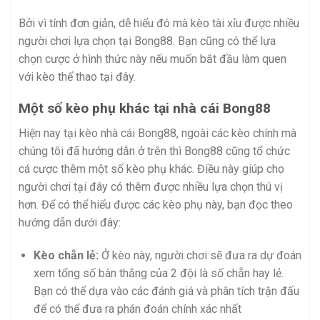
Bởi vì tính đơn giản, dễ hiểu đó mà kèo tài xỉu được nhiều
người chơi lựa chọn tại Bong88. Bạn cũng có thể lựa
chọn cược ở hình thức này nếu muốn bắt đầu làm quen
với kèo thể thao tại đây.
Một số kèo phụ khác tại nhà cái Bong88
Hiện nay tại kèo nhà cái Bong88, ngoài các kèo chính mà
chúng tôi đã hướng dẫn ở trên thì Bong88 cũng tổ chức
cá cược thêm một số kèo phụ khác. Điều này giúp cho
người chơi tại đây có thêm được nhiều lựa chọn thú vị
hơn. Để có thể hiểu được các kèo phụ này, bạn đọc theo
hướng dẫn dưới đây:
Kèo chẵn lẻ:
Ở kèo này, người chơi sẽ đưa ra dự đoán
xem tổng số bàn thắng của 2 đội là số chẵn hay lẻ.
Bạn có thể dựa vào các đánh giá và phân tích trận đấu
để có thể đưa ra phán đoán chính xác nhất