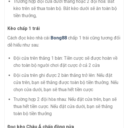
Trường hợp đội cửa dưới thắng hoặc 2 đội hòa: Bắt
kèo trên sẽ thua toàn bộ. Bắt kèo dưới sẽ ăn toàn bộ
tiền thưởng,
Kèo chấp 1 trái
Cách đọc kèo nhà cái
Bong88
chấp 1 trái cũng tương đối
dễ hiểu như sau:
Đội cửa trên thắng 1 bàn: Tiền cược sẽ được hoàn về
cho toàn bộ người chơi đặt cược ở cả 2 cửa
Đội cửa trên ghi được 2 bàn thắng trở lên: Nếu đặt
cửa trên, bạn sẽ thắng được toàn bộ tiền thưởng. Nếu
chọn cửa dưới, bạn sẽ thua hết tiền cược
Trường hợp 2 đội hòa nhau: Nếu đặt cửa trên, bạn sẽ
thua hết tiền cược. Nếu đặt cửa dưới, bạn sẽ thắng
toàn bộ tiền thưởng
Đọc kèo Châu Á chấp đồng nửa