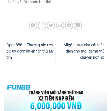
chuẩn về tài khoản bet thủ.
Oppa888 – Thương hiệu cá
Mig8 – Vua nhà cái toàn
độ uy danh khiến tân thủ luỵ
diện cho mọi game thủ
tim
chuyên nghiệp