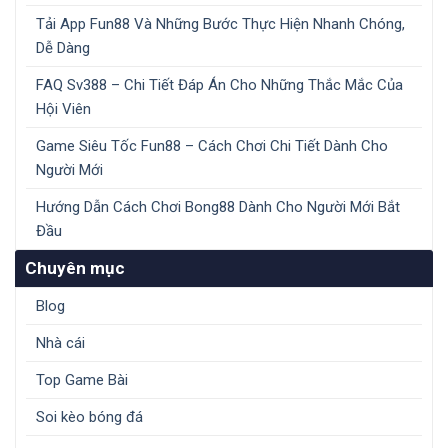
Tải App Fun88 Và Những Bước Thực Hiện Nhanh Chóng,
Dễ Dàng
FAQ Sv388 – Chi Tiết Đáp Án Cho Những Thắc Mắc Của
Hội Viên
Game Siêu Tốc Fun88 – Cách Chơi Chi Tiết Dành Cho
Người Mới
Hướng Dẫn Cách Chơi Bong88 Dành Cho Người Mới Bắt
Đầu
Chuyên mục
Blog
Nhà cái
Top Game Bài
Soi kèo bóng đá