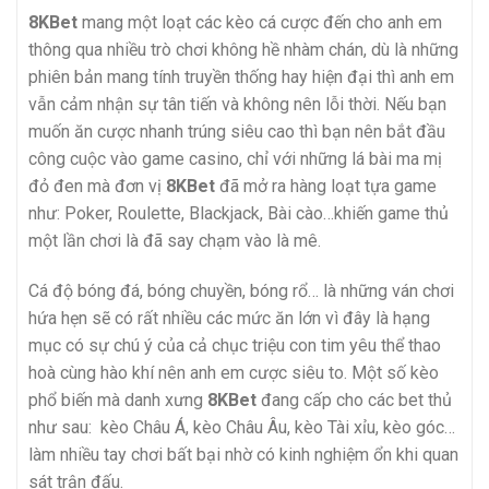
8KBet
mang một loạt các kèo cá cược đến cho anh em
thông qua nhiều trò chơi không hề nhàm chán, dù là những
phiên bản mang tính truyền thống hay hiện đại thì anh em
vẫn cảm nhận sự tân tiến và không nên lỗi thời. Nếu bạn
muốn ăn cược nhanh trúng siêu cao thì bạn nên bắt đầu
công cuộc vào game casino, chỉ với những lá bài ma mị
đỏ đen mà đơn vị
8KBet
đã mở ra hàng loạt tựa game
như: Poker, Roulette, Blackjack, Bài cào…khiến game thủ
một lần chơi là đã say chạm vào là mê.
Cá độ bóng đá, bóng chuyền, bóng rổ… là những ván chơi
hứa hẹn sẽ có rất nhiều các mức ăn lớn vì đây là hạng
mục có sự chú ý của cả chục triệu con tim yêu thể thao
hoà cùng hào khí nên anh em cược siêu to. Một số kèo
phổ biến mà danh xưng
8KBet
đang cấp cho các bet thủ
như sau: kèo Châu Á, kèo Châu Âu, kèo Tài xỉu, kèo góc…
làm nhiều tay chơi bất bại nhờ có kinh nghiệm ổn khi quan
sát trận đấu.