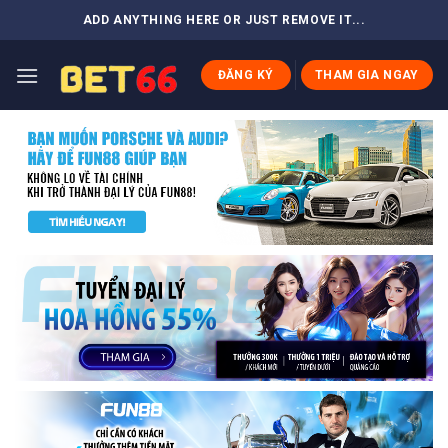
Skip
ADD ANYTHING HERE OR JUST REMOVE IT...
to
content
ĐĂNG KÝ
THAM GIA NGAY