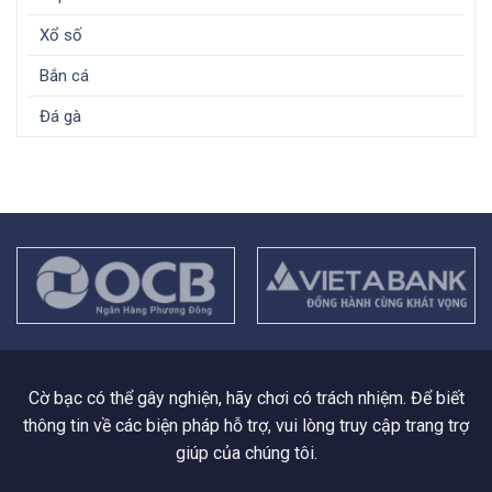
Xổ số
Bắn cá
Đá gà
Cờ bạc có thể gây nghiện, hãy chơi có trách nhiệm. Để biết
thông tin về các biện pháp hỗ trợ, vui lòng truy cập trang trợ
giúp của chúng tôi.