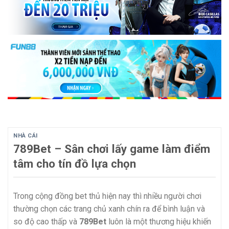
NHÀ CÁI
789Bet – Sân chơi lấy game làm điểm
tâm cho tín đồ lựa chọn
Trong cộng đồng bet thủ hiện nay thì nhiều người chơi
thường chọn các trang chủ xanh chín ra để bình luận và
so độ cao thấp và
789Bet
luôn là một thương hiệu khiến