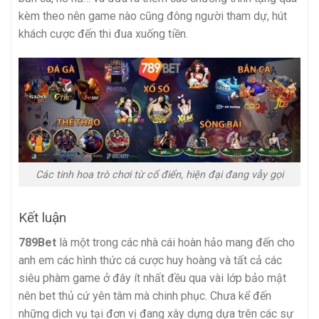
kèm theo nên game nào cũng đông người tham dự, hút
khách cược đến thi đua xuống tiền.
Các tinh hoa trò chơi từ cổ điển, hiện đại đang vẫy gọi
Kết luận
789Bet
là một trong các nhà cái hoàn hảo mang đến cho
anh em các hình thức cá cược huy hoàng và tất cả các
siêu phàm game ở đây ít nhất đều qua vài lớp bảo mật
nên bet thủ cứ yên tâm mà chinh phục. Chưa kể đến
những dịch vụ tại đơn vị đang xây dựng dựa trên các sự