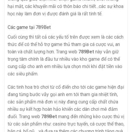
hại mắt, các khuyến mãi có thôn báo chi tiết…các sự khoa
học này làm đơn vị được đánh giá là rất tinh tế.
Các game tại 789Bet
Cuối cùng thì tất cả các yếu tố trên được xem là các cách
thức để có thể hỗ trợ game thủ tham gia cá cược vui, an
toàn và chất lượng hơn. Trang web
789Bet
này vẫn giữ
trọng tâm chính là đầu tư nhiều vào kho game để có thể
cung cấp cho anh em nhiều lựa chọn mới khi đặt tiền vào
các siêu phẩm.
Các tinh hoa trò chơi từ cổ điển cho tới các game hiện đại
đang từng bước vẫy gọi anh em tới tham gia nhiệt tình,
các sản phẩm mà đơn vị này đang cung cấp chất chứa
nhiều sự kết hợp hoàn hảo khiến các dân chơi mê đắm
đuối. Trang web
789Bet
mang đến những kèo cược thú vị
từ các sản phẩm như: casino trực tuyến, cá cược thể thao,
bắn cá, hổ nũ… và đưa ra thêm các chương trình tặng quà