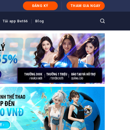
ĐĂNG KÝ
THAM GIA NGAY
Tải app Bet66
Blog