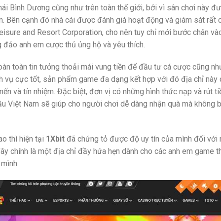
hái Bình Dương cũng như trên toàn thế giới, bởi vì sân chơi này đ
pin. Bên cạnh đó nhà cái được đánh giá hoạt động và giám sát rất 
isure and Resort Corporation, cho nên tuy chỉ mới bước chân vào
 đảo anh em cược thủ ủng hộ và yêu thích.
àn toàn tin tưởng thoải mái vung tiền để đầu tư cá cược cũng nh
h vụ cực tốt, sản phẩm game đa dạng kết hợp với đó địa chỉ này c
n và tín nhiệm. Đặc biệt, đơn vị có những hình thức nạp và rút ti
 đầu Việt Nam sẽ giúp cho người chơi dễ dàng nhận quà mà không 
o thì hiện tại
1Xbit
đã chứng tỏ được độ uy tín của mình đối với
 đây chính là một địa chỉ đầy hứa hẹn dành cho các anh em game t
 mình.