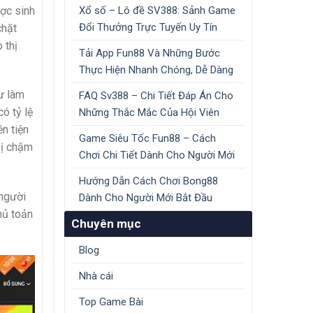
ược sinh
Xổ số – Lô đề SV388: Sảnh Game
Đổi Thưởng Trực Tuyến Uy Tín
chặt
 thị
Tải App Fun88 Và Những Bước
Thực Hiện Nhanh Chóng, Dễ Dàng
ư làm
FAQ Sv388 – Chi Tiết Đáp Án Cho
ó tỷ lệ
Những Thắc Mắc Của Hội Viên
ền tiện
Game Siêu Tốc Fun88 – Cách
bị chậm
Chơi Chi Tiết Dành Cho Người Mới
Hướng Dẫn Cách Chơi Bong88
 người
Dành Cho Người Mới Bắt Đầu
hủ toản
Chuyên mục
Blog
Nhà cái
Top Game Bài