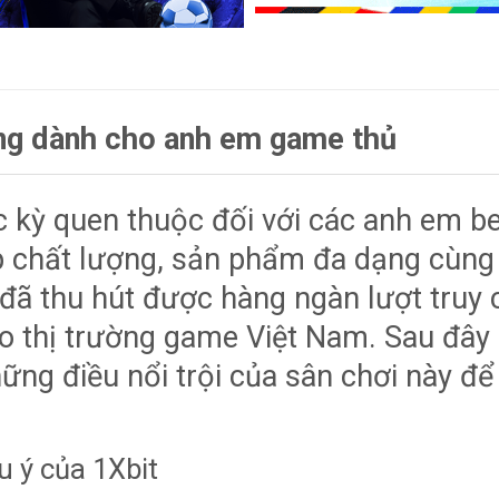
ừng dành cho anh em game thủ
c kỳ quen thuộc đối với các anh em be
ệp chất lượng, sản phẩm đa dạng cùng
đã thu hút được hàng ngàn lượt truy 
ào thị trường game Việt Nam. Sau đây
ng điều nổi trội của sân chơi này để
u ý của 1Xbit