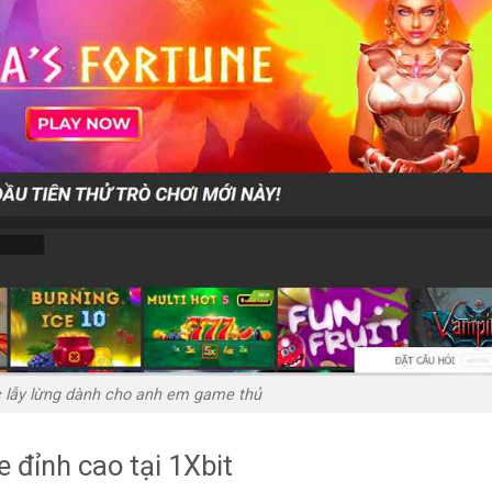
 lẫy lừng dành cho anh em game thủ
đỉnh cao tại 1Xbit